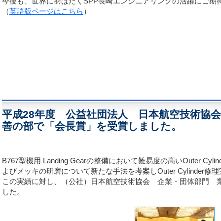
今後も、世界に羽ばたくSPP長崎エンジニアリングの活躍にご期
（
英語版ページはこちら
）
平成28年度 公益社団法人 日本航空技術協
善の部で「会長賞」を受賞しました。
B767
型機用
Landing Gear
の整備において難易度の高い
Outer Cylin
よびメッキの研磨について新たな手法を考案し
Outer Cylinder
修理
この実績に対し、（公社）日本航空技術協会 企業・団体部門 
した。