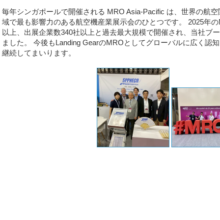
毎年シンガポールで開催される MRO Asia-Pacific は、世
域で最も影響力のある航空機産業展示会のひとつです。 2025年のMRO As
以上、出展企業数340社以上と過去最大規模で開催され、当社ブ
ました。 今後もLanding GearのMROとしてグローバルに広
継続してまいります。